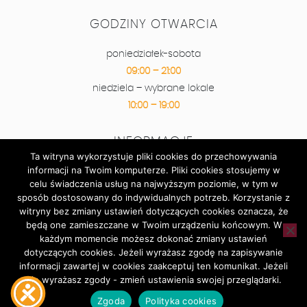
GODZINY OTWARCIA
poniedziałek-sobota
09:00 – 21:00
niedziela – wybrane lokale
10:00 – 19:00
INFORMACJE
Ta witryna wykorzystuje pliki cookies do przechowywania
informacji na Twoim komputerze. Pliki cookies stosujemy w
Kontakt
celu świadczenia usług na najwyższym poziomie, w tym w
Plan galerii
sposób dostosowany do indywidualnych potrzeb. Korzystanie z
Super okazje
witryny bez zmiany ustawień dotyczących cookies oznacza, że
będą one zamieszczane w Twoim urządzeniu końcowym. W
Wydarzenia
każdym momencie możesz dokonać zmiany ustawień
Parking
dotyczących cookies. Jeżeli wyrażasz zgodę na zapisywanie
RODO
informacji zawartej w cookies zaakceptuj ten komunikat. Jeżeli
nie wyrażasz zgody - zmień ustawienia swojej przeglądarki.
© 2026
Centrum Handlowe Nowy Świat
Zgoda
Polityka cookies
Realizacja:
PROFORMAT