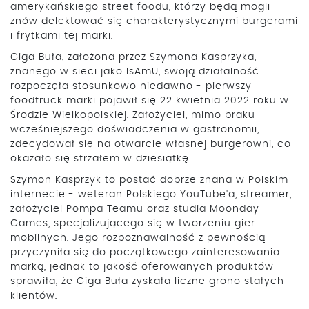
amerykańskiego street foodu, którzy będą mogli
znów delektować się charakterystycznymi burgerami
i frytkami tej marki.
Giga Buła, założona przez Szymona Kasprzyka,
znanego w sieci jako IsAmU, swoją działalność
rozpoczęła stosunkowo niedawno - pierwszy
foodtruck marki pojawił się 22 kwietnia 2022 roku w
Środzie Wielkopolskiej. Założyciel, mimo braku
wcześniejszego doświadczenia w gastronomii,
zdecydował się na otwarcie własnej burgerowni, co
okazało się strzałem w dziesiątkę.
Szymon Kasprzyk to postać dobrze znana w Polskim
internecie - weteran Polskiego YouTube'a, streamer,
założyciel Pompa Teamu oraz studia Moonday
Games, specjalizującego się w tworzeniu gier
mobilnych. Jego rozpoznawalność z pewnością
przyczyniła się do początkowego zainteresowania
marką, jednak to jakość oferowanych produktów
sprawiła, że Giga Buła zyskała liczne grono stałych
klientów.