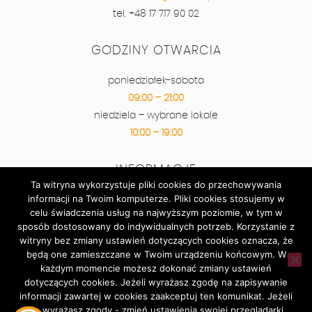
tel. +48 17 717 90 02
GODZINY OTWARCIA
poniedziałek-sobota
09:00 – 21:00
niedziela – wybrane lokale
10:00 – 19:00
INFORMACJE
Ta witryna wykorzystuje pliki cookies do przechowywania
informacji na Twoim komputerze. Pliki cookies stosujemy w
Kontakt
celu świadczenia usług na najwyższym poziomie, w tym w
Plan galerii
sposób dostosowany do indywidualnych potrzeb. Korzystanie z
Super okazje
witryny bez zmiany ustawień dotyczących cookies oznacza, że
będą one zamieszczane w Twoim urządzeniu końcowym. W
Wydarzenia
każdym momencie możesz dokonać zmiany ustawień
Parking
dotyczących cookies. Jeżeli wyrażasz zgodę na zapisywanie
RODO
informacji zawartej w cookies zaakceptuj ten komunikat. Jeżeli
nie wyrażasz zgody - zmień ustawienia swojej przeglądarki.