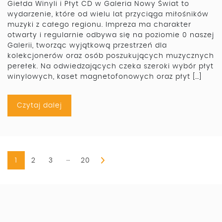
Giełda Winyli i Płyt CD w Galeria Nowy Świat to
wydarzenie, które od wielu lat przyciąga miłośników
muzyki z całego regionu. Impreza ma charakter
otwarty i regularnie odbywa się na poziomie 0 naszej
Galerii, tworząc wyjątkową przestrzeń dla
kolekcjonerów oraz osób poszukujących muzycznych
perełek. Na odwiedzających czeka szeroki wybór płyt
winylowych, kaset magnetofonowych oraz płyt […]
Czytaj dalej
…
1
2
3
20